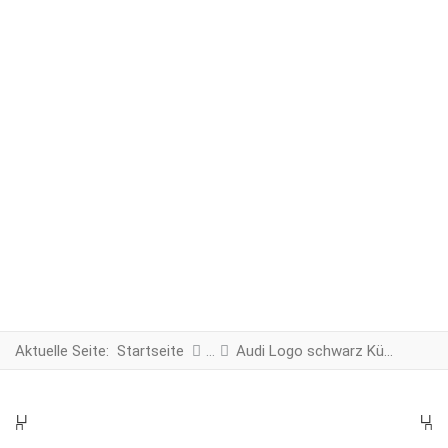
Aktuelle Seite:
Startseite
Audi Logo schwarz Kühlergrill
PREV
N