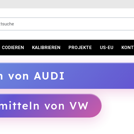
uche
CODIEREN
KALIBRIEREN
PROJEKTE
US-EU
KONT
ln von AUDI
mitteln von VW