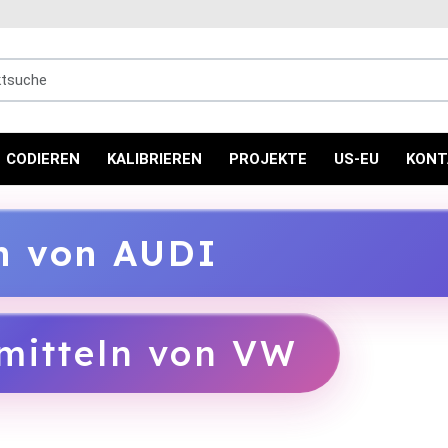
uche
CODIEREN
KALIBRIEREN
PROJEKTE
US-EU
KONT
ln von AUDI
mitteln von VW