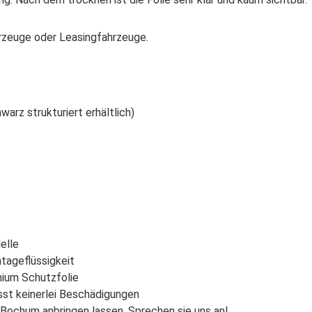
ahrzeuge oder Leasingfahrzeuge.
arz strukturiert erhältlich)
elle
tageflüssigkeit
mium Schutzfolie
ässt keinerlei Beschädigungen
n Bochum anbringen lassen. Sprechen sie uns an!